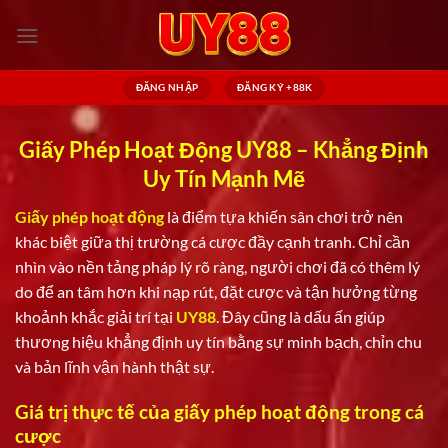
Chuyển
đến
nội
dung
ĐĂNG NHẬP
ĐĂNG KÝ +88K
Giấy Phép Hoạt Động UY88 – Khẳng Định
Uy Tín Mạnh Mẽ
Giấy phép hoạt động
là điểm tựa khiến sân chơi trở nên
khác biệt giữa thị trường cá cược đầy cạnh tranh. Chỉ cần
nhìn vào nền tảng pháp lý rõ ràng, người chơi đã có thêm lý
do để an tâm hơn khi nạp rút, đặt cược và tận hưởng từng
khoảnh khắc giải trí tại
UY88
. Đây cũng là dấu ấn giúp
thương hiệu khẳng định uy tín bằng sự minh bạch, chỉn chu
và bản lĩnh vận hành thật sự.
Giá trị thực tế của giấy phép hoạt động trong cá
cược