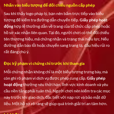
Nhấn vào biểu tượng để đối chiếu nguồn cấp phép
Sau khi thấy logo pháp lý, bạn nên bấm trực tiếp vào biểu
tượng để kiểm tra đường dẫn chuyển tiếp.
Giấy phép hoạt
động
hợp lệ thường dẫn về trang của tổ chức cấp phép hoặc
hồ sơ xác nhận liên quan. Tại đó, người chơi có thể đối chiếu
tên thương hiệu, mã chứng nhận và trạng thái hiệu lực. Nếu
đường dẫn báo lỗi hoặc chuyển sang trang lạ, dấu hiệu rủi ro
rất đáng chú ý.
Đọc kỹ phạm vi chứng chỉ trước khi tham gia
Mỗi chứng nhận không chỉ là một biểu tượng trưng bày, mà
còn ghi rõ phạm vi dịch vụ được phép cung cấp.
Giấy phép
hoạt động
thường nêu thời hạn, lĩnh vực kinh doanh và yêu
cầu nền tảng phải tuân thủ. Người chơi nên kiểm tra các mục
này trước khi giao dịch, đặc biệt với nạp rút và bảo mật dữ
liệu. Một hồ sơ rõ ràng sẽ giúp quá trình giải trí an tâm hơn.