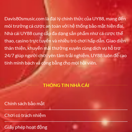
Davis80smusic.com là đại lý chính thức của UY88, mang đến
môi trường cá cược an toàn với hệ thống bảo mật hiện đại.
Nhà cái UY88 cung cấp đa dạng sản phẩm như cá cược thể
thao, casino trực tuyến và nhiều trò chơi hấp dẫn. Giao diện
thân thiện, khuyến mãi thường xuyên cùng dịch vụ hỗ trợ
24/7 giúp người chơi yên tâm trải nghiệm. UY88 luôn đề cao
tính minh bạch và công bằng cho mọi hội viên.
THÔNG TIN NHÀ CÁI
Chính sách bảo mật
Chơi có trách nhiệm
Giấy phép hoạt động