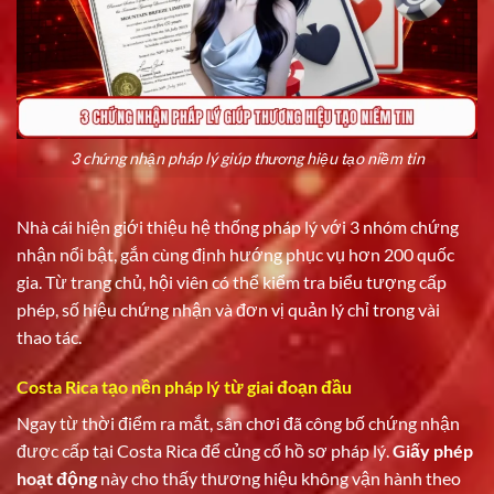
3 chứng nhận pháp lý giúp thương hiệu tạo niềm tin
Nhà cái hiện giới thiệu hệ thống pháp lý với 3 nhóm chứng
nhận nổi bật, gắn cùng định hướng phục vụ hơn 200 quốc
gia. Từ trang chủ, hội viên có thể kiểm tra biểu tượng cấp
phép, số hiệu chứng nhận và đơn vị quản lý chỉ trong vài
thao tác.
Costa Rica tạo nền pháp lý từ giai đoạn đầu
Ngay từ thời điểm ra mắt, sân chơi đã công bố chứng nhận
được cấp tại Costa Rica để củng cố hồ sơ pháp lý.
Giấy phép
hoạt động
này cho thấy thương hiệu không vận hành theo