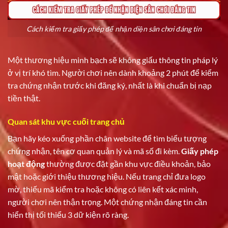
Cách kiểm tra giấy phép để nhận diện sân chơi đáng tin
Một thương hiệu minh bạch sẽ không giấu thông tin pháp lý
ở vị trí khó tìm. Người chơi nên dành khoảng 2 phút để kiểm
tra chứng nhận trước khi đăng ký, nhất là khi chuẩn bị nạp
tiền thật.
Quan sát khu vực cuối trang chủ
Bạn hãy kéo xuống phần chân website để tìm biểu tượng
chứng nhận, tên cơ quan quản lý và mã số đi kèm.
Giấy phép
hoạt động
thường được đặt gần khu vực điều khoản, bảo
mật hoặc giới thiệu thương hiệu. Nếu trang chỉ đưa logo
mờ, thiếu mã kiểm tra hoặc không có liên kết xác minh,
người chơi nên thận trọng. Một chứng nhận đáng tin cần
hiển thị tối thiểu 3 dữ kiện rõ ràng.