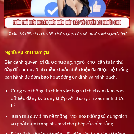
Tuân thủ điều khoản điều kiện giúp bảo vệ quyền lợi người chơi
Nghĩa vụ khi tham gia
Bên cạnh quyền lợi được hưởng, người chơi cần tuân thủ
đầy đủ các quy định
điều khoản điều kiện
đã được hệ thống
ban hành để đảm bảo hoạt động ổn định và minh bạch.
Cung cấp thông tin chính xác: Người chơi cần đảm bảo
dữ liệu đăng ký trùng khớp với thông tin xác minh thực
tế.
Tuân thủ quy định hệ thống: Mọi hoạt động sử dụng dịch
vụ phải nằm trong phạm vi cho phép của nền tảng.
Bảo vệ tài khoản cá nhân: Hội viên cần tự quản lý thông