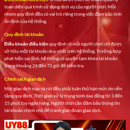
toàn diện quá trình sử dụng dịch vụ của người chơi. Mỗi
nhóm quy định đều có vai trò riêng trong việc đảm bảo tính
ổn định của hệ thống.
Quy định tài khoản
Điều khoản điều kiện
quy định rõ mỗi người chơi chỉ được
sở hữu một tài khoản duy nhất trên hệ thống. Trường hợp
phát hiện sai lệch, hệ thống có quyền tạm khóa tài khoản
trong khoảng 24 đến 72 giờ để kiểm tra.
Chính sách giao dịch
Mọi giao dịch nạp và rút đều phải tuân thủ hạn mức do nền
tảng quy định. Thời gian xử lý trung bình dao động từ 3 đến
15 phút tùy ngân hàng. Người chơi cần đảm bảo thông tin
tài khoản chính chủ để tránh gián đoạn giao dịch.