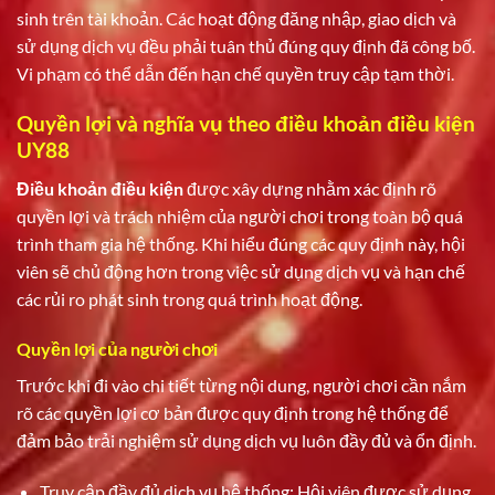
sinh trên tài khoản. Các hoạt động đăng nhập, giao dịch và
sử dụng dịch vụ đều phải tuân thủ đúng quy định đã công bố.
Vi phạm có thể dẫn đến hạn chế quyền truy cập tạm thời.
Quyền lợi và nghĩa vụ theo điều khoản điều kiện
UY88
Điều khoản điều kiện
được xây dựng nhằm xác định rõ
quyền lợi và trách nhiệm của người chơi trong toàn bộ quá
trình tham gia hệ thống. Khi hiểu đúng các quy định này, hội
viên sẽ chủ động hơn trong việc sử dụng dịch vụ và hạn chế
các rủi ro phát sinh trong quá trình hoạt động.
Quyền lợi của người chơi
Trước khi đi vào chi tiết từng nội dung, người chơi cần nắm
rõ các quyền lợi cơ bản được quy định trong hệ thống để
đảm bảo trải nghiệm sử dụng dịch vụ luôn đầy đủ và ổn định.
Truy cập đầy đủ dịch vụ hệ thống: Hội viên được sử dụng